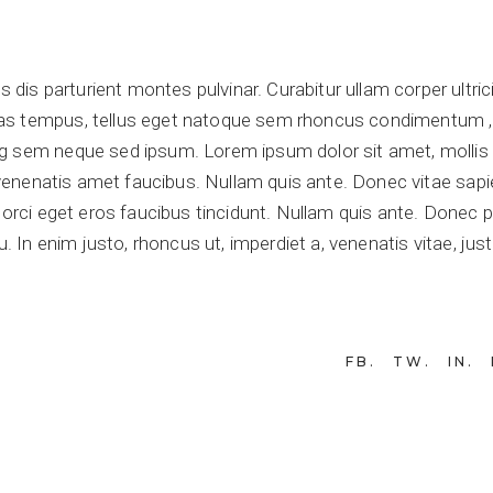
s parturient montes pulvinar. Curabitur ullam corper ultric
nas tempus, tellus eget natoque sem rhoncus condimentum ,
ng sem neque sed ipsum. Lorem ipsum dolor sit amet, mollis
o venenatis amet faucibus. Nullam quis ante. Donec vitae sap
t orci eget eros faucibus tincidunt. Nullam quis ante. Donec 
arcu. In enim justo, rhoncus ut, imperdiet a, venenatis vitae, jus
FB
TW
IN