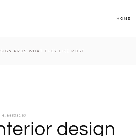
HOME
SIGN PROS WHAT THEY LIKE MOST.
N_885332BJ
terior design