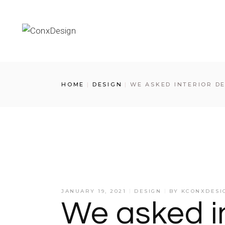
HOME
DESIGN
WE ASKED INTERIOR DE
JANUARY 19, 2021
DESIGN
BY
KCONXDESIG
We asked in