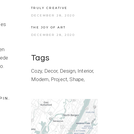
TRULY CREATIVE
DECEMBER 28, 2020
ies
THE JOY OF ART
DECEMBER 28, 2020
ien
Tags
pede
to.
Cozy
Decor
Design
Interior
Modern
Project
Shape
PIN