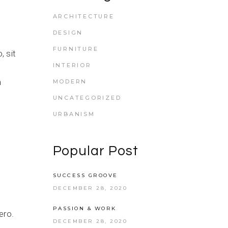
Table Top
ARCHITECTURE
DESIGN
Table Base
FURNITURE
 sit
Food Court
INTERIOR
Others
m
MODERN
UNCATEGORIZED
URBANISM
Popular Post
SUCCESS GROOVE
DECEMBER 28, 2020
PASSION & WORK
ero.
DECEMBER 28, 2020