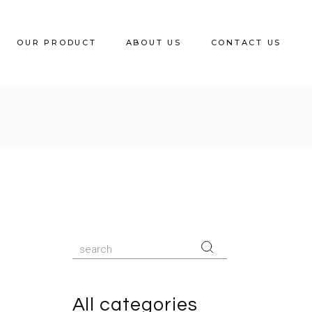
OUR PRODUCT
ABOUT US
CONTACT US
Wooden Dining Chair
Metal Dining Chair
Rattan Series
Polypropylene Chair
Low Stool
Wooden Bar Stool
Metal Bar Stool
All categories
Lounge & Sofa